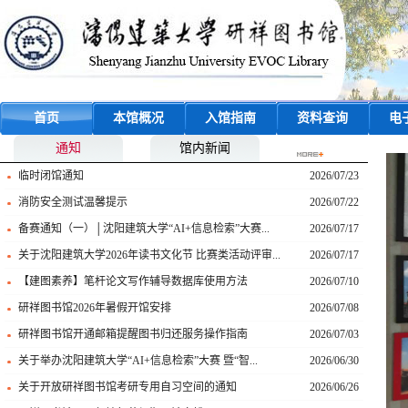
首页
本馆概况
入馆指南
资料查询
电
通知
馆内新闻
临时闭馆通知
2026/07/23
消防安全测试温馨提示
2026/07/22
备赛通知（一）│沈阳建筑大学“AI+信息检索”大赛...
2026/07/17
关于沈阳建筑大学2026年读书文化节 比赛类活动评审...
2026/07/17
【建图素养】笔杆论文写作辅导数据库使用方法
2026/07/10
研祥图书馆2026年暑假开馆安排
2026/07/08
研祥图书馆开通邮箱提醒图书归还服务操作指南
2026/07/03
关于举办沈阳建筑大学“AI+信息检索”大赛 暨“智...
2026/06/30
关于开放研祥图书馆考研专用自习空间的通知
2026/06/26