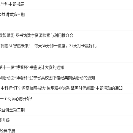
建筑学科主题书展
公益讲堂第三期
之数智赋能-图书馆数字资源检索与利用推介会
拥抱AI 智启未来”—每天30分钟一讲座，21天打卡赢好礼
第十一届“博看杯”书签设计大赛的通知
系列活动之“博看杯”辽宁省高校图书馆经典朗读活动的通知
“中科杯”辽宁省高校图书馆“传承精神谱系 擘画时代新篇”主题活动的通知
现一个阅读心愿开始！
公益讲堂第二期
能升级
化经典书展