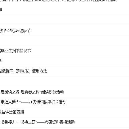
知
相5·25心理健康节
6届毕业生捐书倡议书
知
见数据库（知网版）使用方法
“启阅读之城•赴青春之约”阅读积分活动​
“走近大诗人”——21天诗词讲座打卡活动
公益讲堂第四期
“书香接力·一书换三研”——考研资料置换活动