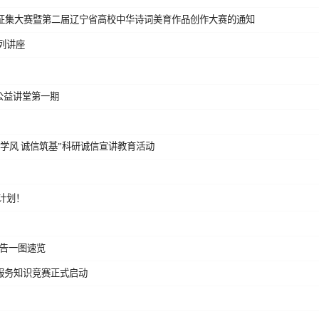
征集大赛暨第二届辽宁省高校中华诗词美育作品创作大赛的通知
列讲座
公益讲堂第一期
学风 诚信筑基”科研诚信宣讲教育活动
计划！
报告一图速览
服务知识竞赛正式启动