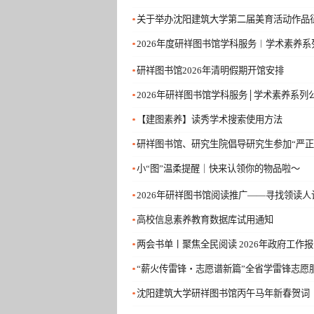
关于举办沈阳建筑大学第二届美育活动作品
2026年度研祥图书馆学科服务︱学术素养系
研祥图书馆2026年清明假期开馆安排
2026年研祥图书馆学科服务│学术素养系列
【建图素养】读秀学术搜索使用方法
研祥图书馆、研究生院倡导研究生参加“严正
小“图”温柔提醒｜快来认领你的物品啦～
2026年研祥图书馆阅读推广——寻找领读人
高校信息素养教育数据库试用通知
两会书单丨聚焦全民阅读 2026年政府工作
“薪火传雷锋・志愿谱新篇”全省学雷锋志愿
沈阳建筑大学研祥图书馆丙午马年新春贺词