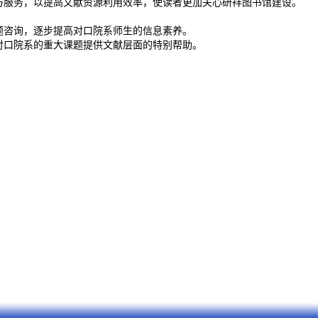
与服务，以提高文献资源利用效率，使读者更加关心
研祥
图书馆建设。
题咨询，逐步提高对口院系师生的信息素养。
对口院系的重大课题提供文献层面的特别帮助。