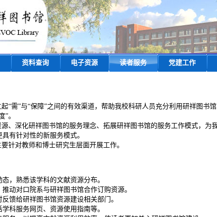
资料查询
电子资源
读者服务
党建工作
起“需”与“保障”之间的有效渠道，帮助我校科研人员充分利用
研祥
图书馆
度”。
资源、深化
研祥
图书馆的服务理念、拓展
研祥
图书馆的服务工作模式，为
更具有针对性的新服务模式。
要针对教师和博士研究生层面开展工作。
动态，熟悉该学科的文献资源分布。
；推动对口院系与
研祥
图书馆合作订购资源。
时反馈给
研祥
图书馆资源建设相关部门。
括学科服务网页、资源使用指南等。